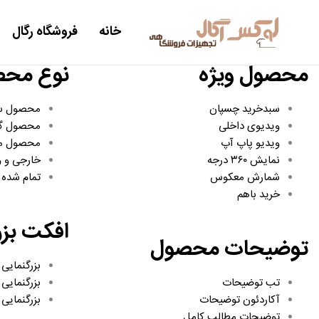
خانه
فروشگاه رگال
محصول ویژه
نوع مح
سبدخرید چسپان
محصول س
ویدیوی داخلی
محصول گ
ویدیو پاپ آپ
محصول مت
نمایش ۳۶۰ درجه
خارجی و و
شمارش معکوس
تمام شده
خرید باهم
افکت بزر
توضیحات محصول
بزرگنمایی 
تب توضیحات
بزرگنمایی ل
آکاردئون توضیحات
بزرگنمایی
توضیحات مطالب کامل