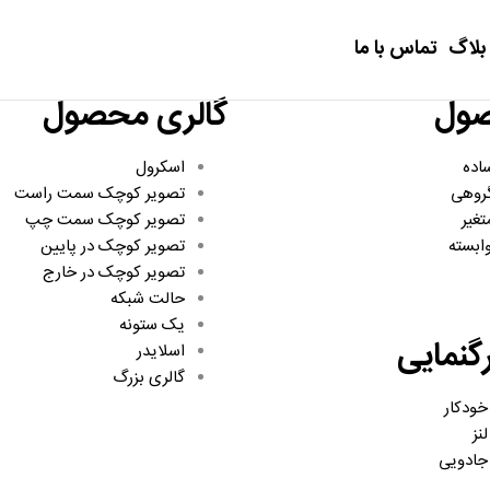
بلاگ
تماس با ما
صول
گالری محصول
اده
اسکرول
روهی
تصویر کوچک سمت راست
غیر
تصویر کوچک سمت چپ
ابسته
تصویر کوچک در پایین
تصویر کوچک در خارج
حالت شبکه
یک ستونه
گنمایی
اسلایدر
گالری بزرگ
خودکار
نز
 جادویی