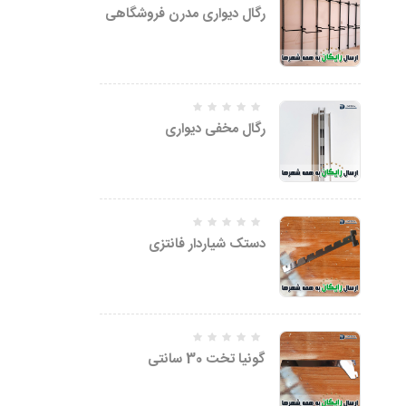
5.00
رگال دیواری مدرن فروشگاهی
امتیاز
از 5
رگال مخفی دیواری
دستک شیاردار فانتزی
گونیا تخت 30 سانتی