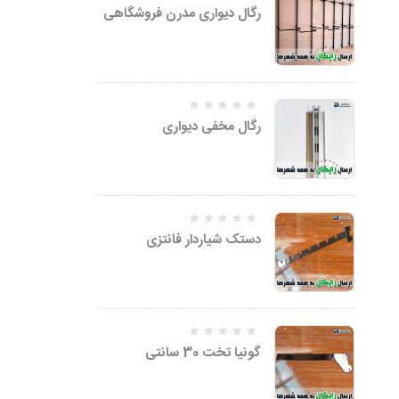
5.00
رگال دیواری مدرن فروشگاهی
امتیاز
از 5
رگال مخفی دیواری
دستک شیاردار فانتزی
گونیا تخت 30 سانتی