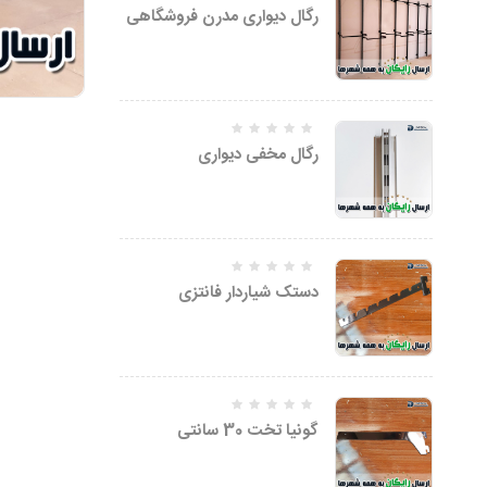
5.00
رگال دیواری مدرن فروشگاهی
امتیاز
از 5
رگال مخفی دیواری
دستک شیاردار فانتزی
گونیا تخت 30 سانتی