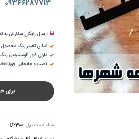
09366287713
🚍
ارسال رایگان سفارش به ت
امکان تغییر رنگ محصول ب
دارای کاور آلومینیومی رن
نصب و جابجایی فوق‌العاد
برای خرید
شناسه محصول:
D2300
دسته:
انواع رگال فروشگاهی و