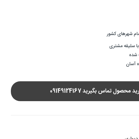
مام شهرهای کشور
ا سلیقه مشتری
گ شده
ه آسان
 محصول تماس بگیرید 09149124167
 دیواری