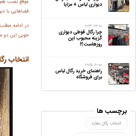
موقع نصب هم در
دیواری لباس + مزایا
فضاهایی با دیو
در ادامه مطلب 
مه 23, 2026
چرا رگال قوطی دیواری
خوبی این دو مح
گزینه محبوب این
روزهاست؟!
انتخاب رگا
مه 20, 2025
راهنمای خرید رگال لباس
برای فروشگاه
برچسب ها
انتخاب رگال مغازه