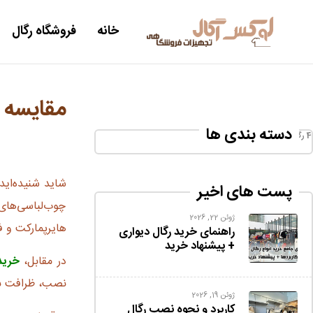
خانه
فروشگاه رگال
مقایسه ر
دسته بندی ها
رگال و استند فروشگاهی
(17)
شاید شنیده‌اید
پست های اخیر
چوب‌لباسی‌های 
ژوئن 22, 2026
هایرپمارکت و ف
راهنمای خرید رگال دیواری
+ پیشنهاد خرید
در مقابل،
خرید 
نصب، ظرافت بصر
ژوئن 19, 2026
کاربرد و نحوه نصب رگال